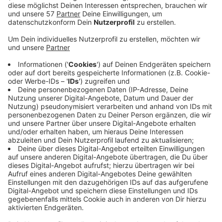
lassen.
Veröffentlicht:
Mittwoch, 24.03.2021 03:37
Anzeige
Wir benötigen Ihre
Zustimmung, um den YouTube
Video-Service zu laden!
Wir verwenden einen Service eines
Drittanbieters, um Videoinhalte
einzubetten. Dieser Service kann
Daten zu Ihren Aktivitäten
sammeln. Bitte lesen Sie die
Details durch und stimmen Sie der