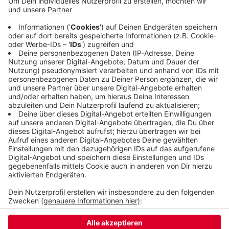
Es habe 2019 zum Beispiel 39 Anträge für die
Förderung von Elektroautos gegeben. Die WSW
tun dafür 1000 Euro dazu. Erstmals wurden auch E-
Scooter gefördert. Das war in Wuppertal 14 Mal
der Fall. Die meisten Anträge waren für
energiesparende Kühl- und Gefrierschränke.
Veröffentlicht:
Sonntag, 15.03.2020 09:07
Anzeige
Anzeige
Anzeige