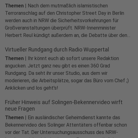
Themen
|
Nach dem mutmaßlich islamistischen
Terroranschlag auf den Christopher Street Day in Berlin
werden auch in NRW die Sicherheitsvorkehrungen für
Großveranstaltungen überprüft. NRW-Innenminister
Herbert Reul kündigt außerdem an, die Debatte über den
Umgang mit bekannten Gefährdern sachlich zu führen und
Virtueller Rundgang durch Radio Wuppertal
mögliche Konsequenzen zu prüfen.
Themen
|
Ihr könnt euch ab sofort unsere Redaktion
angucken. Jetzt ganz neu gibt es einen 360 Grad
Rundgang. Da seht ihr unser Studio, aus dem wir
moderieren, die Arbeitsplätze, sogar das Büro vom Chef ;)
play_circle
Anklicken und los geht's!
Audio anhören
Früher Hinweis auf Solingen-Bekennervideo wirft
neue Fragen
Themen
|
Ein ausländischer Geheimdienst kannte das
Bekennervideo des Solinger Attentäters offenbar schon
vor der Tat. Der Untersuchungsausschuss des NRW-