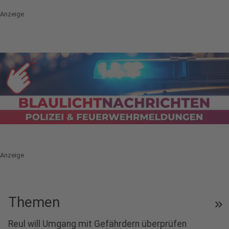
Anzeige
Anzeige
play_circle
Themen
keyboard_double_arrow_right
Audio anhören
Reul will Umgang mit Gefährdern überprüfen