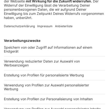
euch, wie ihr die Schultüte kreativ, sinnvoll und mit viel
Liebe füllen könnt - für eine unvergessliche Einschulung.
Street Parade: Zürich wird zur riesigen Tanzfläche
Musiknews
|
Es ist die größte Techno-Party der Welt:
Zürich wird zum Schauplatz für ein riesiges ausgelassenes
Fest. Doch nach dem Anschlag in Berlin wacht die Polizei
mit erhöhter Aufmerksamkeit über die Party.
Die Toten Hosen - Nur nach vorn
Neu in der Musik
|
Pünktlich zum Erscheinen ihres lange
erwarteten neuen Albums haut die Band mit ihrer nächsten
Single „Nur nach vorn“ einen sommerlichen Groove-Rocker
raus.
Wuppertaler könnte beliebtester Busfahrer
Deutschlands
Mediathek
|
Sven Leihener könnte einen besonderen Titel
bekommen: "Lieblingsbusfahrer:in 2026" ist ein