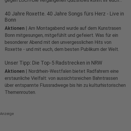
gegen EUCH!Die vergangenen Quizshows könnt ihr euch
unten auf dieser Seite nochmal anhören.
40 Jahre Roxette. 40 Jahre Songs fürs Herz - Live in
Bonn
Aktionen
|
Am Montagabend wurde auf dem Kunstrasen
Bonn mitgesungen, mitgefühlt und gefeiert. Was für ein
besonderer Abend mit den unvergesslichen Hits von
Roxette - und mit euch, dem besten Publikum der Welt.
Unser Tipp: Die Top-5 Radstrecken in NRW
Aktionen
|
Nordrhein-Westfalen bietet Radfahrern eine
erstaunliche Vielfalt: von aussichtsreichen Bahntrassen
über entspannte Flussradwege bis hin zu kulturhistorischen
Themenrouten.
Anzeige