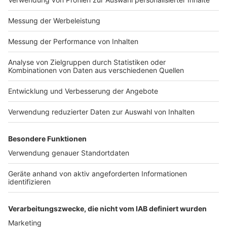
bundesweiter Wettbewerb, der wird von mehrerern
Verkehrsverbänden zusammen organisiert. In ganz
Deutschland machen rund 100.000 Leute den Job. Und
Sven gehört jetzt zu den 30 beliebtesten.
Wälder in Wuppertal kämpfen mit Trockenheit
Mediathek
|
Wenig Regen, extreme Hitze - dieser Sommer
ist für die Natur bei uns besonders hart. Förster Sebastian
Rabe betreut einen Großteil der Wälder bei uns in
Wuppertal. Wie sehr sie ihm am Herzen liegen, macht er im
Interview mit Radio Wuppertal deutlich.
Taskforce soll Probleme im Straßenverkehrsamt
lösen
Mediathek
|
Die Zustände im Wuppertaler
Straßenverkehrsamt machen immer mehr Menschen
Probleme. Autos werden wochenlang nicht angemeldet,
Führerscheine werden nicht ausgestellt, Anfragen laufen
ins Leere. Ihr meldet euch regelmäßig mit euren
Geschichten. Warum das für viele inzwischen