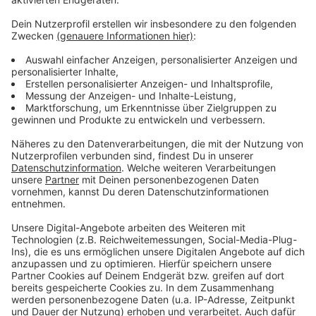
einer Idee Schritt für Schritt ein Song für Aktion
Lichtblicke entsteht.
Anzeige
Anzeige