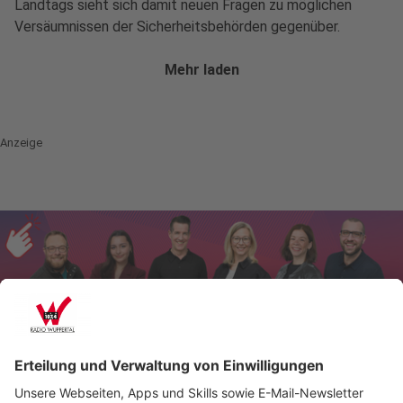
Landtags sieht sich damit neuen Fragen zu möglichen
Versäumnissen der Sicherheitsbehörden gegenüber.
Mehr laden
Anzeige
Anzeige