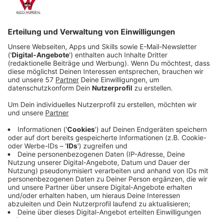
Anzeige
Besucht uns virtuell
Anzeige
Ihr könnt einen virtuellen Rundgang bei uns machen
und so unsere Studios und Arbeitsplätze sehen. Wenn
Ihr wissen wollt, wie es bei uns aussieht und wo wir
arbeiten schaut da rein. Einmal doppelklicken, dann
seid ihr bei uns im Studio. Wenn ihr auf die Pfeile "auf
dem Boden" klickt, dann kommt ihr auch ins
Großraumbüro, in die Küche und ins Büro vom Chef.
Anzeige