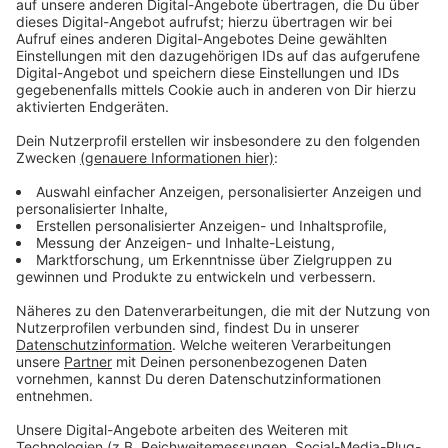
Anzeige
Gemacht hat das Ganze Christian Zörkler. Er arbeitet in
der IT-Branche und ihm gehört
https://wuppertal360.app/
360° Panoramas & virtuelle
Rundgänge
Die Technik
funktioniert so: Christian Zörkler hat eine
spezielle Kamera mit zwei Linsen. Damit nimmt er
jeweils acht Fotos auf. ganz wichtig: Von Schwarz bis
Weiß sind auf den Fotos alle Helligkeitsstufen zu
sehen. Sonst funktioniert der 360-Grad-Effekt nicht.
Die Technologie dahinter gibt es noch gar nicht so
lang. Sie ermöglicht virtuelle Rundgänge, wo Ihr sonst
nicht hinkommt.
Anzeige