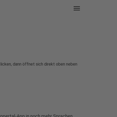
menu
klicken, dann öffnet sich direkt oben neben
ppertal-App in noch mehr Sprachen