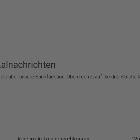
kalnachrichten
r die über unsere Suchfunktion. Oben rechts auf die drei Striche 
Kind im Auto eingeschlossen
Wu