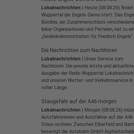
Lokalnachrichten
|
Heute (08.08.26) findet 
Wuppertal die Engels-Demo statt. Das Enge
Bündnis, ein Zusammenschluss verschieden
linker Organisationen und Parteien, hat zu ei
play_circle
„Gedenkdemonstration für Friedrich Engels“
Audio anh
aufgerufen. Im Mittelpunkt stehen dabei
Die Nachrichten zum Nachhören
Proteste gegen Krieg und Militarisierung.
Lokalnachrichten
|
Unser Service zum
Nachhören: Die jeweils letzte und aktuellste
Ausgabe der Radio Wuppertal Lokalnachrich
und unseren Wetter- und Verkehrsservice in
voller Länge.
Staugefahr auf der A46 morgen
Lokalnachrichten
|
Morgen (08.08.26) müs
Autofahrerinnen und Autofahrer auf der A46
Staus rechnen. Zwischen Elberfeld und Bar
beseitigt die Autobahn GmbH Asphaltschäd