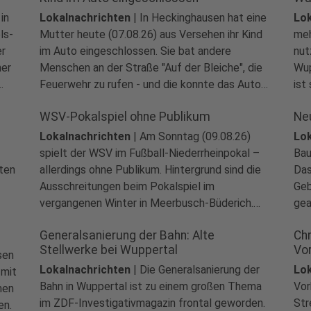
in
Lokalnachrichten
|
In Heckinghausen hat eine
Lok
ls-
Mutter heute (07.08.26) aus Versehen ihr Kind
meh
er
im Auto eingeschlossen. Sie bat andere
nut
ner
Menschen an der Straße "Auf der Bleiche", die
Wup
Feuerwehr zu rufen - und die konnte das Auto
ist
ören
ohne Beschädigungen öffnen.
Eng
WSV-Pokalspiel ohne Publikum
Ne
ver
Gri
Lokalnachrichten
|
Am Sonntag (09.08.26)
Lok
Por
spielt der WSV im Fußball-Niederrheinpokal –
Bau
ten
allerdings ohne Publikum. Hintergrund sind die
Das
Ausschreitungen beim Pokalspiel im
Geb
vergangenen Winter in Meerbusch-Büderich.
gea
Wie bereits kam es es nach der WSV-
die
Generalsanierung der Bahn: Alte
Chr
Niederlage zu Sachbeschädigungen und
Sta
Stellwerke bei Wuppertal
Vo
Auseinandersetzungen mit der Polizei.
ges
sen
Lokalnachrichten
|
Die Generalsanierung der
Lok
 mit
Bahn in Wuppertal ist zu einem großen Thema
Vor
men
im ZDF-Investigativmagazin frontal geworden.
Str
en.