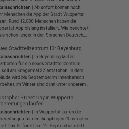
alnachrichten
|
Ab sofort können noch
r Menschen die App der Stadt Wuppertal
zen. Rund 12.000 Menschen haben die
pertal-App bislang installiert. Wie berichtet
 sie schon länger in den Sprachen Deutsch,
lisch, Türkisch, Ukrainisch und Arabisch
ues Stadtteilzentrum für Beyenburg
fügbar. Neu hinzugekommen sind jetzt
echisch, Russisch, Spanisch und
alnachrichten
|
In Beyenburg laufen
tugiesisch.
arbeiten für ein neues Stadtteilzentrum.
 soll am Kriegermal 22 entstehen. In dem
äude wird bis September im Innenbereich
rbeitet, im Winter sind dann unter anderem
 Fenster und Rettungswege dran. Für das
istopher Street Day in Wuppertal:
dtteilzentrum wird auch noch eine Leitung
rbereitungen laufen
ucht, die alle Angebote koordiniert.
alnachrichten
|
In Wuppertal laufen die
bereitungen für den diesjährigen Christopher
eet Day. Er findet am 12. September statt.