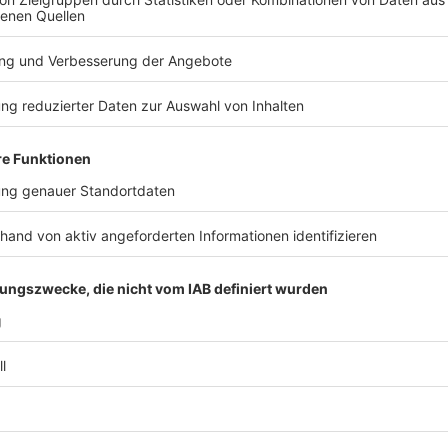
Anzeige
Wie kann ich mich registrieren?
Anzeige
Die Registrierung erfolgt in diesen Schritten:
Das Registrierungskit bei der
DKMS online beste
Das Set ist kostenlos, eine Spende ist aber natü
Man muss hier einige Fragen beantworten. Zum Be
festen Wohnsitz in Deutschland?"
Mit dem enthaltenen Wattestäbchen einen Wang
DKMS zurückschicken
Die Gewebemerkmale werden in einem Fachlab
Das ist aufwendig und es dauert einige Wochen, 
Man ist jetzt potentieller Spender und in der we
Die Daten sind im Zentralen Knochenmarkspender