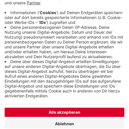
Wuppertaler Designer Nico Ueberholz
ausgestattet werden. Wie das aussehen wird kann
man sich ab sofort anhand einer 3D-Simulation im
Abeler-Haus in der Poststraße anschauen
Veröffentlicht:
Mittwoch, 30.09.2020 05:55
Anzeige
Anzeige
Anzeige