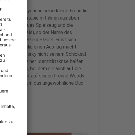
 Buzz Lightyear an seine kleine Freundin
eugen ihre Fantasie mit ihnen ausleben
r Gabel ein neues Spielzeug und die
Forky (Tony Hale), so der Name des
eben als Spielzeug-Gabel. Er ist sich
die ganze Familie einen Ausflug macht,
nn und will Forky nicht seinem Schicksal
r Gabel aus seiner Identitätskrise helfen
es Abenteuer, bei dem sie auch auf die
Buzz will nicht auf seinen Freund Woody
f eine Reise, um das ungewöhnliche Duo