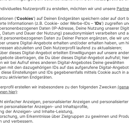
Also hat er den Cowboy Woody und den Space-Ranger
Bonnie weitergereicht. Sie kann jetzt mit den Spielz
kann. Dann aber bastelt sie in der Vorschule aus eine
harmonische Idylle im Kinderzimmer ist dahin. Denn 
Gefährten, ist alles andere als glücklich mit seinem L
sicher, dass er kein Spielzeug ist, sondern Müll! Als 
springt er kurz entschlossen aus dem Auto. Woody ka
überlassen und eilt ihm hinterher. Der Cowboy will de
und macht sich mit ihm auf den Weg in ein aufregend
alte Bekannte, Bo Peep (Annie Potts) treffen. Doch 
verzichten und begibt sich währenddessen selber au
aufzuspüren ...
Anzeige