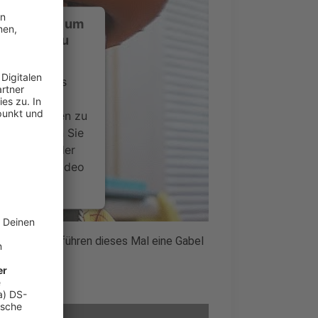
ustimmung, um
-Service zu
ervice eines
ideoinhalte
ce kann Daten zu
 Bitte lesen Sie
timmen Sie der
um dieses Video
.
onen
uf Tour und führen dieses Mal eine Gabel
nsent Management