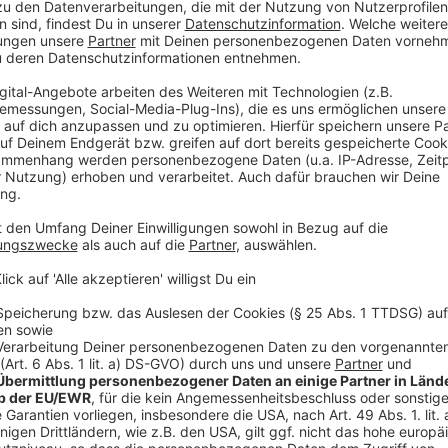
Wir benötigen Ihre Z
den YouTube Video
laden!
Wir verwenden einen S
Drittanbieters, um V
einzubetten. Dieser Servi
Ihren Aktivitäten sammeln.
die Details durch und s
Nutzung des Service zu, 
anzusehen
Mehr Informati
Bereits zum vierten Mal gehen die Spielzeughelden a
Akzeptieren
aus der Identitätskrise.
powered by
Usercentrics Co
Anzeige
Platform
©
Copyright 2019 Disney/Pixar