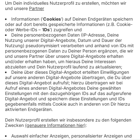
Auch wer den Bereich weiträumig umfahren will,
steht im Stau auf der A3 Richtung Oberhausen.
Zur Zeit scheint die beste Möglichkeit, von
Wuppertal nach Düsseldorf oder um die
Landeshauptstadt herum zu kommen der Weg
über die B7 nach Mettmann und Düsseldorf bzw
auf die A3 zu sein.
Veröffentlicht:
Donnerstag, 15.08.2019 07:52
Anzeige
Anzeige