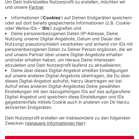
über 34. Mehr Stau gibt es nur auf der A40
zwischen Venlo und Essen. Die ist mit Abstand die
Autobahn mit den meisten Staus. Auch die A1
zwischen Köln und Dortmund, die über Wuppertal
führt, gehört zu den zehn Autobahnen, die am
häufigsten verstopft sind.
Veröffentlicht:
Montag, 28.12.2020 15:08
Anzeige
Anzeige