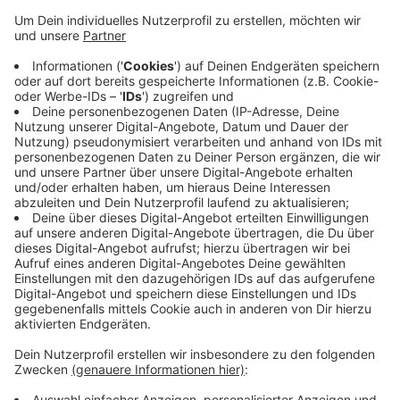
weiter die Bergung eines am Vormittag
umgekippten LKW im Kreuz Hilden. Auch die
Verbindung von der A3 auf die A46 ist gesperrt.
Der LKW gilt zwar als Gefahrguttransporter.
Inzwischen ist aber klar, dass die Ladung Mittel zur
Kosmetik-Produktion sind. Die machen die
Fahrbahn zwar rutschig, sind aber ansonsten
weder giftig noch leicht brennbar. Feuerwehr und
Polizei gehen zur Zeit davon aus, dass die Bergung
bis 20 Uhr dauert.
Veröffentlicht:
Dienstag, 18.08.2020 13:34
Anzeige