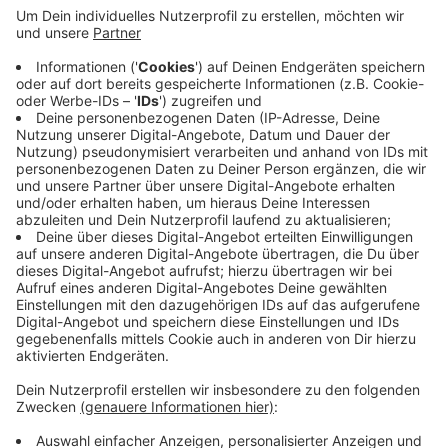
lesbische und trans-Menschen zählen. Wer sich
solidarisch zeigen möchte, kann zum Beispiel eine
Regenbogenfahne aufhängen, heißt es vom
Organisationsteam. Auch die Stadt unterstützt
die Aktion. Ziel ist es, die Sichtbarkeit der queeren
Community zu stärken und so etwas gegen
Diskriminierung zu unternehmen. Der Höhepunkt
der Wochen der Vielfalt ist der Christopher Street
Day in Wuppertal am 9. September.
Mehr dazu
Veröffentlicht:
Freitag, 11.08.2023 14:52
Anzeige
Anzeige