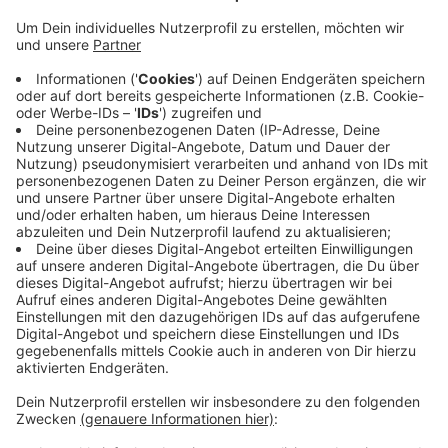
"Die eigentliche Chance liegt darin, Produkte
so zu gestalten, dass Abfall gar nicht erst
entsteht – durch langlebiges Design,
Reparierbarkeit, Wiederverwendung und neue,
zirkuläre Geschäftsmodelle."
Gerhard hat das Circular Valley ins Leben gerufen.
Ziel ist es, Wuppertal zu einem Zentrum der
Kreislaufwirtschaft zu machen - so wie das Silicon
Valley für die IT-Branche.
Veröffentlicht:
Mittwoch, 18.03.2026 14:15
Anzeige