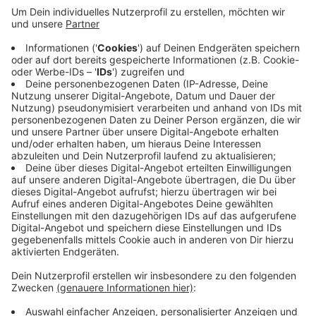
Totschlags. Dienstagnachmittag soll der Mann auf
der A1 Richtung Dortmund in Höhe der
Anschlussstelle Langerfeld absichtlich auf einen
LKW aufgefahren sein - angeblich, um seine
Freundin zu verletzen, die auf dem Beifahrersitz
saß. Danach sahen Zeuginnen und Zeugen, wie er
die 26 Jahre alte Frau auch noch würgte.
Sie wurde
im Krankenhaus behandelt, aber wohl nicht sehr
schwer verletzt.
Veröffentlicht:
Donnerstag, 16.02.2023 06:39
Anzeige
Anzeige