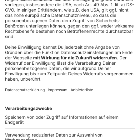
unwiederbringlich verloren …".
Drohungen kommen zum Einsatz: „Wenn Sie das
nicht tun, müssen wir Ihr Konto leider sperren …".
Sie werden aufgefordert, vertrauliche Daten wie
die PIN für Ihren Online-Bankzugang oder eine
Kreditkartennummer einzugeben.
Die E-Mail enthält Links oder Formulare.
Die Mail scheint von einer bekannten Person oder
Organisation zu stammen, jedoch kommt Ihnen
das Anliegen des Absenders ungewöhnlich vor.
Autoren: Werner Baumann, David Müller
Anzeige