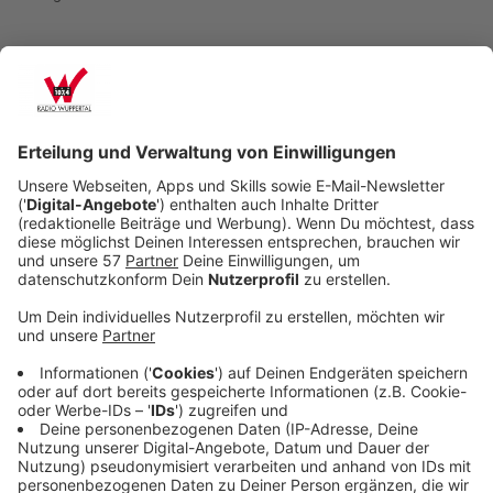
Es gibt eine neue Betrugsmasche im Netz und die
geht so: Man bekommt per E-Mail eine Abmahnung
von einem angeblichen Rechtsanwalt, man habe illegal
etwas im Internet heruntergeladen und müsse jetzt
eine Abmahnungsgebühr zahlen. In der Mail werden
unter anderem Aktenzeichen und
Urheberrechtsverletzungen erwähnt. Das Ganze wirkt
sehr echt und authentisch. Das ist keine ganz neue
Masche. Was aber neu ist, ist eine professionelle
Umsetzung, etwa ohne Rechtschreibfehler und
falsche Anrede. Das besondere: So ungewöhnlich ist
es gar nicht, dass man auch eine echte Abmahnung per
Mail bekommt, erklärt Rechtsanwalt Christian
Solmecke. Eine Abmahnung ist erstmal nur ein Hinweis,
die sowohl per Post, E-Mail oder auch nur mündlich
ausgesprochen werden.