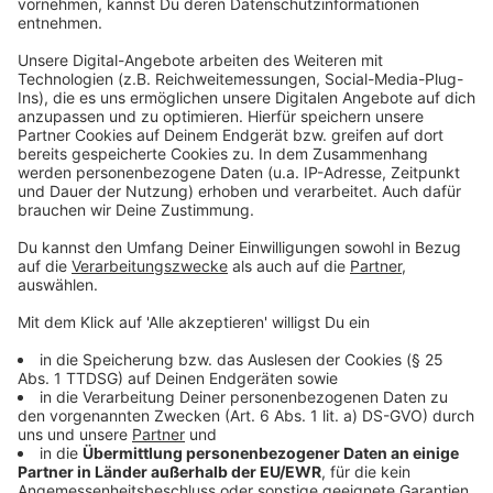
Anzeige
Niemals ohne Rücksprache persönliche
Daten rausgeben
Anzeige
Bei solchen Attacken geht es den Betrügern am Ende
immer darum Geld zu machen. Entweder mit euren
Daten oder sie versuchen euch dazu zu bringen Geld
zu überweisen. Deswegen rät das Bundesamt für
Sicherheit in der Informationstechnik
dazu auf
Alarmsignale zu achten:
Der Text der Mail gibt dringenden
Handlungsbedarf vor, etwa: "Wenn Sie Ihre Daten
nicht umgehend aktualisieren, dann gehen sie