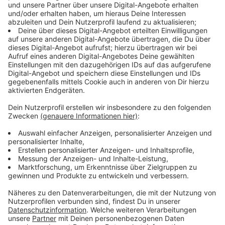
Anzeige
Fake-Abmahnungen erkennen
Anzeige
Bei der aktuellen Abmahnwelle muss man zweimal
hinschauen, weil sie so gut gemacht ist, erklärt
Solmecke. Er selbst habe auch eine solche Mail
bekommen und stellte fest: Sie kaum zu
unterscheiden ist von einer echten Abmahnung.
Deswegen recherchiert er den Kollegen, der hier
angeblich abmahnen soll, checkte die Internetseite
und stellte dann fest, dass es sich um einen Fake
handelte. Ein wichtiger Hinweis dabei war, dass die
Vorwürfe sehr unkonkret sind.
Man weiß also gar nicht
so genau, was man verbrochen haben soll.