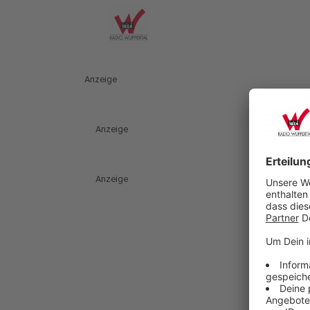
Anzeige
Anzeige
Anzeige