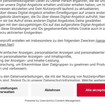
Selbstbewusstsein. Wichtig ist aber, dass Eltern
zusammen üben. An vielen Schulen sind Schülerlot
Metern helfen.
Veröffentlicht:
Donnerstag, 19.08.2021 06:38
Anzeige