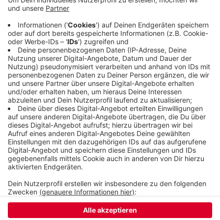
Gaubig kritisiert, einfach nur Benziner und Diesel
durch E-Autos zu ersetzen sei keine wirkliche
Verkehrswende. Der ADFC in Wuppertal vermisst
Ideen zur Förderung von mehr Radverkehr.
Veröffentlicht:
Freitag, 15.11.2019 18:02
Anzeige
Anzeige
Anzeige