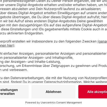
ein BMW und ein Golf so stark, dass sie direkt st
Knöllchen, weil die Wagen zu laut waren. Die Poli
Art für die nächsten Wochen an.
Veröffentlicht:
Dienstag, 17.08.2021 18:35
Anzeige