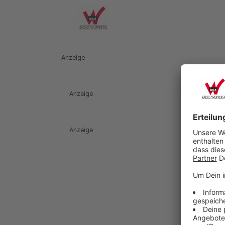
Anzeige
Anzeige
Anzeige