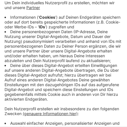
Das Motto unserer Stadt ist dieses Jahr "Wir sind
viele - wir sind eins". Im vergangenen Jahr hatte
sich Wuppertal einer Städtekoalition gegen
Rassismus angeschlossen, über 100 europäische
Kommunen aus 22 Ländern. In Wuppertal leben
Menschen aus 170 Nationen.
Alle Infos zu den
Aktionswochen gegen Rassismus
Veröffentlicht:
Montag, 16.03.2026 05:59
Anzeige
Anzeige