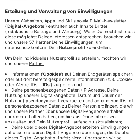
Anzeige
Natürlich ist auch ihr erster Hit "Sweet but Psycho"
auf dem Album, genauso wie ihre Hits "Who's Laughing
Now", "Kings & Queens" und "Salt". Das Album ist was
ganz besonderes, hat uns Ava im Interview erzählt.
Schließlich warte sie schon ihr ganzes Leben auf den
Moment. Das sind jetzt 26 Jahre.
Anzeige
Zwischen Himmel und Hölle
Anzeige