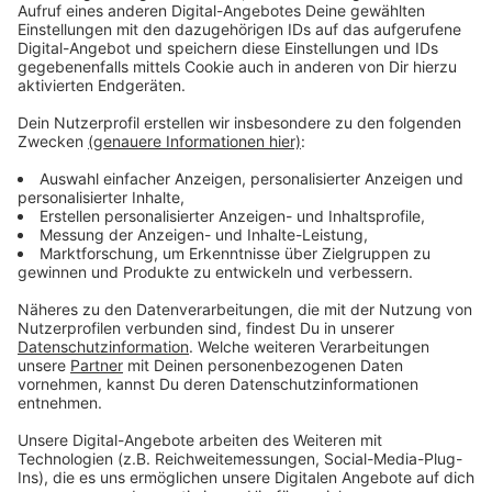
Dabei ist das Album in zwei Hälften aufgeteilt - eben
"Heaven" und "Hell". Die erste Hälfte hat die
glücklichen und aufbauenden Geschichten und Sounds
und die Hölle - da spuckt Ava Feuer! Sie möchte, dass
ihr Album eine Geschichte erzählt und nicht nur eine
Sammlung von Songs ist, sagt sie.
Anzeige
Anzeige
Wir benötigen Ihre
Zustimmung, um den YouTube
Video-Service zu laden!
Wir verwenden einen Service eines
Drittanbieters, um Videoinhalte