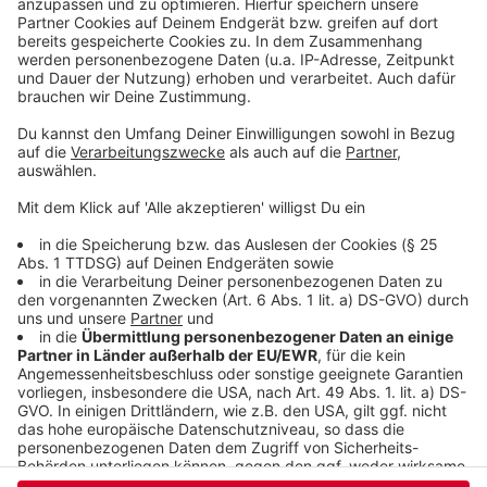
einzubetten. Dieser Service kann
Daten zu Ihren Aktivitäten
sammeln. Bitte lesen Sie die
Details durch und stimmen Sie der
Nutzung des Service zu, um dieses
Video anzusehen.
Mehr Informationen
Ava Max - Who's Laughing Now [Official Music Video]
Akzeptieren
Anzeige
powered by
Usercentrics Consent
Management Platform
Anzeige