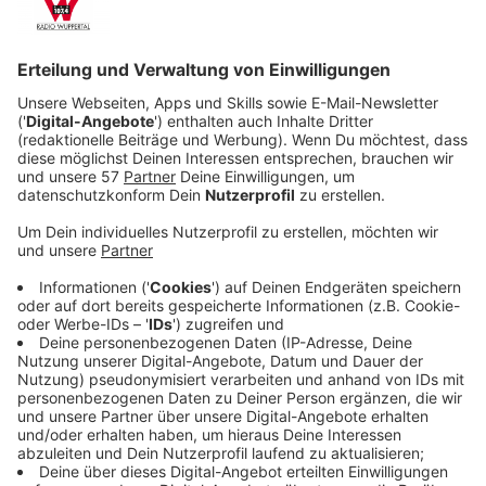
veröffentlicht. Gleichzeitig ist das passende
Soundtrack-Album dazu erschienen - unser Album
der Woche.
Veröffentlicht:
Montag, 06.07.2020 03:30
Anzeige
Die Full-Length-Dokumentation ihrer beiden Auftritte
in der Waldbühne in Berlin hat nicht nur Presse und
Fans begeistert, sondern auch so viele Menschen auf
der gesamten Welt. Nicht ohne Grund wurde dieser
Film in fast 80 Ländern in Kinosälen ausgestrahlt. Nicht
umsonst hat das Forbes-Magazin das gesamte Paket
als „der neue Goldstandard in Sachen
Konzertfilm“ betitelt.
Anzeige