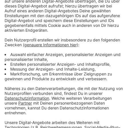
Die Live-Audio-Aufnahme "Live Spirits Soundtrack" ist
genauso ein Leckerbissen. Es umfasst 21 Songs und
geht fast zwei Stunden lang. Wirklich alle bekannten
und beliebten Songs der populären Band lassen sich
darauf wiederfinden - in einer wahrhaft starken Live-
Performance. Im Rahmen der Konzertreise, die 115
Shows umfasste, spielten Depeche Mode vor mehr
als drei Millionen Fans überall auf der Welt. Dieses
Live-Album hat es in sich und wir möchten es euch
deshalb bestimmt nicht vorenthalten.
Anzeige
Anzeige