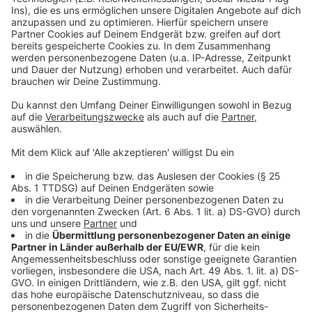
Wir benötigen Ihre
Zustimmung, um den YouTube
Video-Service zu laden!
Wir verwenden einen Service eines
Drittanbieters, um Videoinhalte
einzubetten. Dieser Service kann
Daten zu Ihren Aktivitäten
sammeln. Bitte lesen Sie die
Details durch und stimmen Sie der
Nutzung des Service zu, um dieses
Video anzusehen.
Mehr Informationen
Depeche Mode: Enjoy The Silence (Live Spirits)
Akzeptieren
Anzeige
powered by
Usercentrics Consent
Management Platform