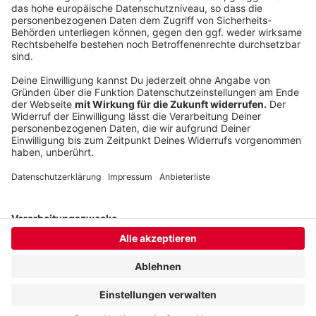
Video anzusehen.
Mehr Informationen
FINNEAS - Break My Heart Again (Official Video)
Akzeptieren
Anzeige
powered by
Usercentrics Consent
Management Platform
Anzeige
Anzeige
Anzeige