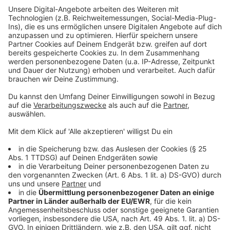
aufgenommen.
Anzeige
Anzeige
Wir benötigen Ihre
Zustimmung, um den YouTube
Video-Service zu laden!
Wir verwenden einen Service eines
Drittanbieters, um Videoinhalte
einzubetten. Dieser Service kann
Daten zu Ihren Aktivitäten
sammeln. Bitte lesen Sie die
Details durch und stimmen Sie der
Nutzung des Service zu, um dieses