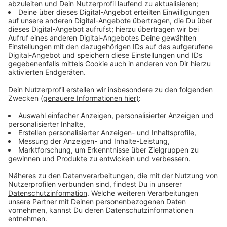
Anzeige
Eine Einheit aus Brunder und Schwester
Anzeige
Erstaunlich, dass FINNEAS neben Schauspielen und als
Produzent und Song-Schreiber seiner Schwester
überhaupt Zeit hat noch eigene Musik zu machen. Hat
er aber und man kann durchaus parallelen ziehen
zwischen den Songs wie "Ocean Eyes" für Billie und
"Let's Fall In Love For The Night". Überhaupt sind die
beiden nach wie vor Paradebeispiele für ein gut
harmonierendes Geschwisterpaar. Wenn man genau
hinhört, kann man auch auf "Blood Harmony" die
Stimme von Billie finden. Umgekehrt hat FINNEAS das
Debüt seiner Schwester mit ihr in ihrem Kinderzimmer