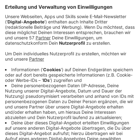
Anzeige
Mit mittlerweile vier ausgekoppelten Singles hat
Justin Bieber seine Millionenschar an Fans in den
vergangenen Monaten über Wasser gehalten, doch
"Justice" ist nun veröffentlicht.
Anzeige
"Mein Ziel bei diesem Album ist es, Musik zu machen,
die Trost spendet. Ich möchte Songs machen, mit
denen sich die Leute identifizieren können und mit
denen sie sich weniger allein fühlen", hat Bieber im
Vorfeld erklärt und damit seine Vorstellungen und
Visionen für "Justice" Ausdruck verliehen. Auf der
Platte des Superstars sind wenig überraschend einige
Hochkaräter dabei - unter anderem Chance The