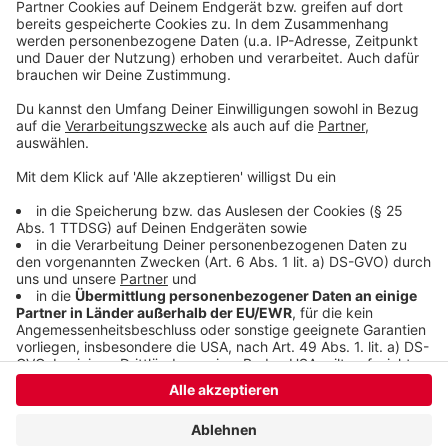
sammeln. Bitte lesen Sie die
Details durch und stimmen Sie der
Nutzung des Service zu, um dieses
Video anzusehen.
Mehr Informationen
Justin Bieber - Hold On (Official Video)
Akzeptieren
Anzeige
powered by
Usercentrics Consent
Management Platform
Anzeige
Anzeige