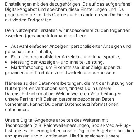
Rapper, Kid Laroi und Khalid.
"Justice" könnt ihr euch hier in voller Länge anhören.
Anzeige
Anzeige
Wir benötigen Ihre
Zustimmung, um den YouTube
Video-Service zu laden!
Wir verwenden einen Service eines
Drittanbieters, um Videoinhalte
einzubetten. Dieser Service kann
Daten zu Ihren Aktivitäten