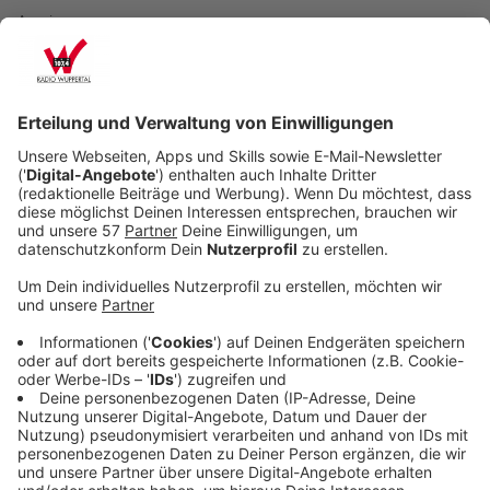
Anzeige
Die energiegeladene, dynamische Fortsetzung des
Nummer-1-Albums und Welterfolgs "Tension" führt
Kylie weiter in die Welt der elektronischen Musik und
ist vollgepackt mit Dancefloor-Hits. Das Album
enthält neun brandneue Kylie-Songs, darunter die neue
Single "Dance to the Music" sowie den Dance-Hit
"Edge of Saturday Night" mit The Blessed Madonna
und die Kollaborationen mit Orville Peck, Bebe Rexha
und Tove Lo sowie Sia. "Die Tension-Ära war so etwas
Besonderes für mich ... Ich kann es unmöglich zulassen,
dass sie jetzt schon vorbei ist! Willkommen zu
'Tension II'." sagte Kylie.
Anzeige