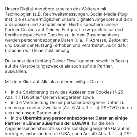
Am
07. Juli 2025 tritt sie in Düsseldorf
auf.
Anzeige
Die Single von Kylie Minogue "Lights Camera
Action"
Anzeige
Wir benötigen Ihre
Zustimmung, um den YouTube
Video-Service zu laden!
Wir verwenden einen Service eines
Drittanbieters, um Videoinhalte
einzubetten. Dieser Service kann
Daten zu Ihren Aktivitäten