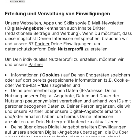
Anzeige
Milow nennt es seine bisher persönlichste Platte. Das
mag seltsam klingen, denn früher sprach er auch offen
über das Verhältnis zu seinen Eltern. Und dennoch: Der
Kontrast zwischen Milows Debütsingle "You Don't
Know" und dem Titelsong der neuen Platte "Nice To
Meet You", indem er explizit seine Rolle als Vater
besingt - ist ziemlich groß. Bei den Tracks "DeLorean"
und "Donkey Kong" verweist der 40-jährige Belgier auf
sein Geburtsjahr 1981. "Darauf war ich früher stolz.
Niemand wusste etwas von meinem Privatleben,
welches ich auch sehr bewusst abgeschirmt hatte.
Aber als letztes Jahr unser Schlagzeuger Oscar Kraal
an Bauchspeicheldrüsenkrebs starb, war das ein
Erdrutsch in der Familie. Er hinterließ zwei junge
Töchter, was mich zum Nachdenken über meine eigene