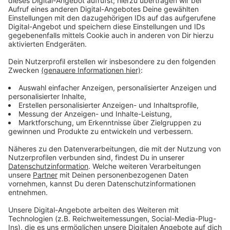
Rolle als Vater anregte. Es war Zeit, meine
Komfortzone zu verlassen und ein bisschen mehr
loszulassen. Ich sehe den Song "Nice To Meet You" als
persönlichen Durchbruch", erklärt Milow ausführlich.
Als Hommage an seinen verstorbenen Schlagzeuger
hat Milow den letzten Song auf dem Album "Oscar"
aufgenommen.
Anzeige
Anzeige
Wir benötigen Ihre
Zustimmung, um den YouTube
Video-Service zu laden!
Wir verwenden einen Service eines