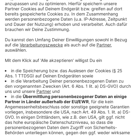
Drittanbieters, um Videoinhalte
einzubetten. Dieser Service kann
Daten zu Ihren Aktivitäten
sammeln. Bitte lesen Sie die
Details durch und stimmen Sie der
Nutzung des Service zu, um dieses
Video anzusehen.
Mehr Informationen
"How Love Works" - die neue Single von Singer-
Songwriter Milow
Akzeptieren
Anzeige
powered by
Usercentrics Consent
Management Platform
Anzeige