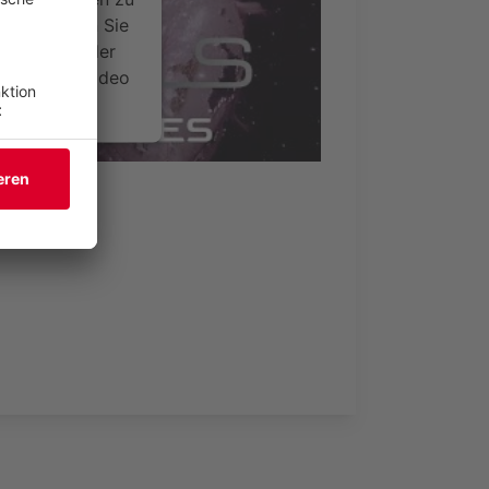
 Bitte lesen Sie
timmen Sie der
um dieses Video
.
onen
)
nsent Management