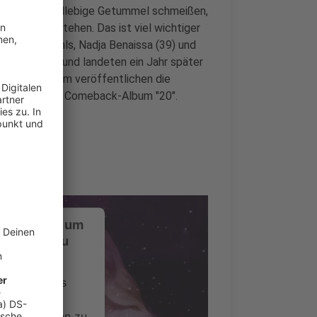
n dieses schnelllebige Getummel schmeißen,
 wofür wir stehen. Das ist viel wichtiger
 Mölling, Wahls, Nadja Benaissa (39) und
"Popstars" und landeten ein Jahr später
hrigen Jubiläum veröffentlichen die
am Freitag ihr Comeback-Album "20".
ustimmung, um
-Service zu
ervice eines
ideoinhalte
ce kann Daten zu