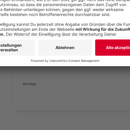
Ihren Aktivitäten sammeln.
die Details durch und s
Nutzung des Service zu, 
anzusehen
Mehr Informati
No Angels - Daylight In Your Eyes (Celebration Video
Akzeptieren
Anzeige
powered by
Usercentrics Co
Platform
Anzeige