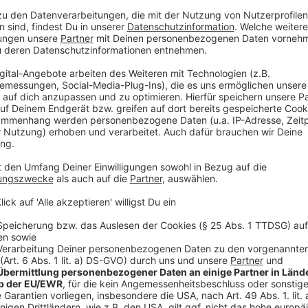
"Es ist eine andere Zeit. Wir müssen uns gar nicht i
sondern können einfach mal genießen, was wir tun und
als Chartplatzierungen", ergänzte Jessica Wahls (44).
Lucy Diakovska (45) gewannen 2000 die Castingshow 
mit "Daylight In Your Eyes" ihren Debüthit. Zum 20-jä
Sängerinnen, die 2014 ihre Trennung bekanntgaben, 
Ihr könnt es euch hier in voller Länge anhören.
Anzeige
Wir benötigen Ihre Z
den YouTube Video
laden!
Wir verwenden einen S
Drittanbieters, um V
einzubetten. Dieser Servi