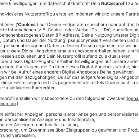
(dpa) - Die No Angels, in den 2000er Jahren die wohl
spüren bei ihrem Comeback nach sieben Jahren kaum 
Nummer-Eins-Hits. Wir machen uns keinen Stress meh
sagte Sandy Mölling (40) der Deutschen Presse-Agentu
die ihr Bestes geben wollen. Wir haben einen hohen 
die Eins sein."
Anzeige
Julia Vorpahl
Interview: No Angels sprechen
Anzeige