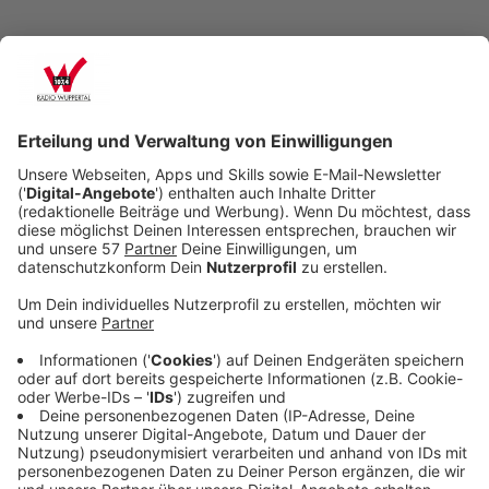
Anzeige
Die Tracks, mit denen Robbie 25 Jahre Solokarriere
feiert und diverse Nummer-1-Hits und Fan-Favoriten
umfassen, wurden von Jules Buckley, Guy Chambers
und Steve Sidwell neu orchestriert und in den
Niederlanden mit dem renommierten Metropole
Orkest neu aufgenommen. "XXV" enthält dabei eine
neue Version von "Angels". Nach dem Erfolg mit Take
That startete Robbie 1997, vor 25 Jahren, seine
Solokarriere mit der Veröffentlichung seines
Debütalbums "Life Thru A Lens" und wurde schnell für
seine Kombination aus Songs, Liveshows und
Persönlichkeit bekannt, die ihm überall auf der Welt
immer mehr Fans bescherte. Das Album war Robbies
erste Solo-Nummer-1 im Vereinigten Königreich und