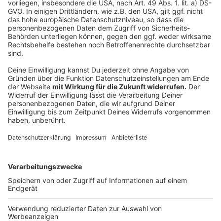
einzubetten. Dieser Service kann
Daten zu Ihren Aktivitäten
sammeln. Bitte lesen Sie die
Details durch und stimmen Sie der
Nutzung des Service zu, um dieses
Video anzusehen.
Mehr Informationen
Die Kult-Single "Angels" von Robbie Williams, neu
performed mit dem Metropole Orkest.
Akzeptieren
Anzeige
powered by
Usercentrics Consent
Management Platform
Anzeige