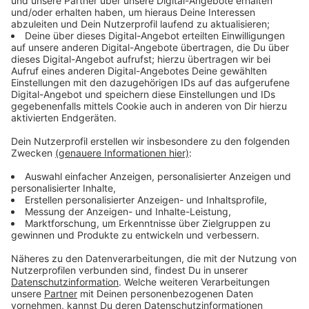
lieferte die auch auf "XXV" enthaltenen Hitsingles "Let
Me Entertain You" – ursprünglich flankiert vom
bekannten Schwarz-Weiß-Video, in dem Robbie einen
mit Edelsteinen besetzten Einteiler und monochromes
Make-up trägt - sowie das legendäre "Angels", das
Robbie zu internationalem Ruhm als Solokünstler
katapultierte und seine bis heute meistverkaufte
Single ist.
Williams zu seiner neuen Platte: "Ich freue mich sehr,
mein neues Album "XXV" anzukündigen, das viele
meiner Lieblingssongs der letzten 25 Jahre feiert.
Jeder Track hat seinen besonderen Platz in meinem
Herzen und es war wirklich aufregend, sie mit dem
Metropole Orkest noch einmal aufzunehmen. Ich kann
es kaum erwarten, dass ihr alle das Album hören
könnt." Hier könnt ihr es euch in voller Länge anhören.
Anzeige