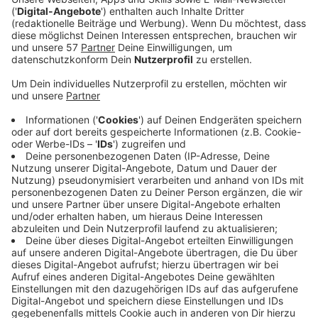
Eigentlich sollte das Album schon im Sommer
rauskommen. Aber wie bei so vielen Dingen im Jahr
2020 machte Corona auch hier einen Strich durch die
Rechnung. Und auch der Titel wurde geändert.
Eigentlich sollte die Scheibe "To Die For" heißen.
Allerdings fand Sam, dass er in solchen Zeiten lieber
nicht das Wort "die" - also sterben - im Titel haben
wollte. Statt dessen gibt es viel Liebe.
Anzeige
Anzeige
Wir benötigen Ihre