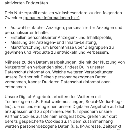
Zustimmung, um den YouTube
Video-Service zu laden!
Wir verwenden einen Service eines
Drittanbieters, um Videoinhalte
einzubetten. Dieser Service kann
Daten zu Ihren Aktivitäten
sammeln. Bitte lesen Sie die
Details durch und stimmen Sie der
Nutzung des Service zu, um dieses
Video anzusehen.
Mehr Informationen
Sam Smith - Diamonds (Official Video)
Akzeptieren
Anzeige
powered by
Usercentrics Consent
Management Platform