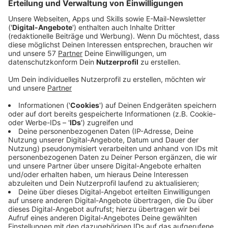
Anzeige
Wincent Weiss ist zurück. Mit "Vielleicht Irgendwann"
ist nun sein drittes Studioalbum auf dem Markt. Dabei
setzt der junge Pop-Künstler auf verschiedenartige
Sounds, die seine Fans nun so von ihm noch nicht
gehört haben. Sei es mal etwas Trap oder aber auch
eine Piano-Ballade. Weiss verwandelt das neue Album
in eine Reise der verschiedenen Klänge und Welten.
Auf der Platte dabei sind natürlich auch die Single-
Auskopplungen der vergangenen Monate mit dem
extrem erfolgreichen Song "Wer wenn nicht wir".
Insgesamt 15 Tracks finden sich auf "Vielleicht
Irgendwann" wieder, bei denen er vor allem mit
ehrlichen Texten über die Schattenseite des Lebens
spricht, aber auch mit Guter-Laune-Musik seine Fans
zum Jubeln bringen kann.