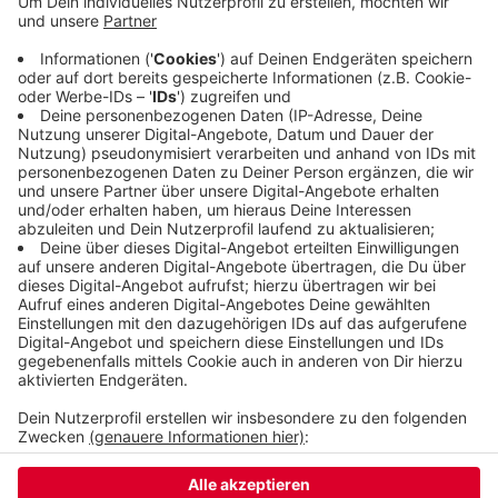
anderen Bezirksvertretungen geschafft, mit Hilfe
der Grünen und anderer Parteien eine Mehrheit zu
organisieren. Im Stadtrat arbeiten CDU und Grüne
schon länger zusammen. Allerdings werden sechs
der zehn Bezirksvertretungen von der SPD
geführt.
Veröffentlicht:
Mittwoch, 18.11.2020 15:00
Anzeige
Anzeige
Anzeige