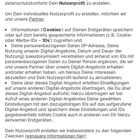
Thomas Kring:
Wer und wie nächstes Jahr den Elberfelder
Cocktails ausrichtet wird noch zu
entscheiden sein. Die Bezirksvertretung
Elberfeld hat gestern Abend (02.07.) die
Durchführung eines Weinfestes auf dem
Laurentiusplatz - wie er es plant - abgelehnt.
Also wird es auch diese Alternative nicht
geben.
Geplant war laut dem Veranstalter ein Fest mit
Weinbuden, Essens-Ständen und einem
abwechslungsreichen Programm mit DJs.
Veröffentlicht:
Donnerstag, 03.07.2025 09:42
Anzeige