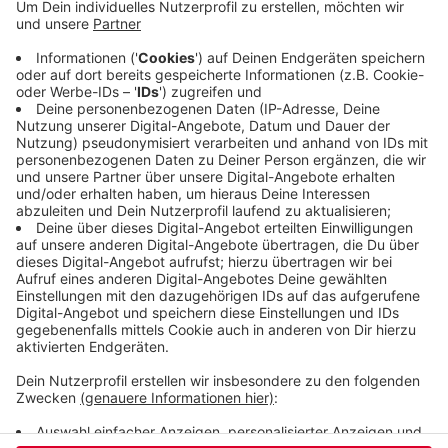
Der Kreis hat durch Corona bei den
Tempokontrollen eine halbe Million weniger
eingenommen, sagte der Kämmerer der Zeitung
"Westfalenpost". Die Leute seien zuhause
geblieben, also sei weniger geblitzt worden. Die
Anlage im Kreuz Nord sei normalerweise sehr
"lukrativ", heißt es.
Veröffentlicht:
Donnerstag, 24.06.2021 15:07
Anzeige
Anzeige