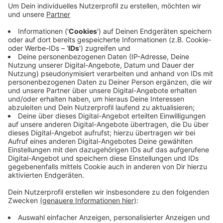
Patienten sind. Die Stadt soll prüfen, wie das
rechtssicher möglich wäre. Die Freien Wähler
verweisen auf ein Strategiepapier der
Bundesregierung, in dem schon vor zwei Jahren
auf kommunale Lösungen gegen unnötige
Zeitverluste bei Anfahrt und Parkplatzsuche
gesetzt wurde. Diese Zeit könnte am Ende bei der
Arbeit mit den Pflegebedürftigen fehlen, heißt es.
Veröffentlicht:
Dienstag, 31.08.2021 05:48
Anzeige
Anzeige