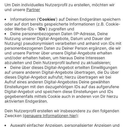
bisher noch nicht absehbar ist, wie sich die Lage in
der Pandemie entwickelt, hat das Planungsteam
zwei Veranstaltungsoptionen. Sollten öffentliche
Veranstaltungen erlaubt sein, wird es im Bereich
Ostersbaum kleine Aktionsräume geben. Sind
öffentliche Veranstaltungen weiter verboten, gibt
es nur kleine Aktionen, die gefilmt und online
gestreamt werden. Anmelden kann man sich
zurzeit online
hier
.
Veröffentlicht:
Samstag, 15.05.2021 07:26
Anzeige
Anzeige