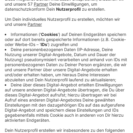
in der Ekkehardstraße nicht an falsch geparkten
Autos vorbeikam. Der Vorsitzende des
Verkehrsausschusses, Sedat Ugurman, hatte den
Fall auf die Tagesordnung gesetzt. Er sagte uns:
„Wir sind übereingekommen, dass die Verwaltung
noch einmal die Kreuzungsbereiche betrachtet und
dort gegebenenfalls nachbessert. Ich kann an
dieser Stelle nur an alle appellieren, ihre Fahrzeuge
so zu parken, dass die Feuerwehr jederzeit
mögliche Brandorte erreichen kann. Es kann jeden
von uns treffen, deswegen: Parken Sie bitte mit
Bedacht, nehmen Sie lieber einen etwas weiteren
Fußweg in Kauf, statt Menschenleben zu
gefährden.“ Vor zwei Jahren hatte es einem
ähnlichen Vorfall in der Elberfelder Nordstadt
gegeben. Auch da konnte die Feuerwehr einen
Brand nicht so schnell erreichen, wie es ohne
Falschparkerinnen und Falschparker möglich
gewesen wäre.