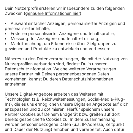
Anzeige
Wie wird euer Jahresstart 2024? Macht euch keine
Sorgen, alles wird gut! Auf rauer See braucht man
einen erfahrenen Kapitän, der einen in den sicheren
Hafen der guten Laune schippert. Atzes Mantra für ein
glückliches Leben: "Lass' mich mal machen." Also volle
Kraft voraus und viel Spaß bei Atze Schröders
Kaltstart 24.
Anzeige
Anzeige