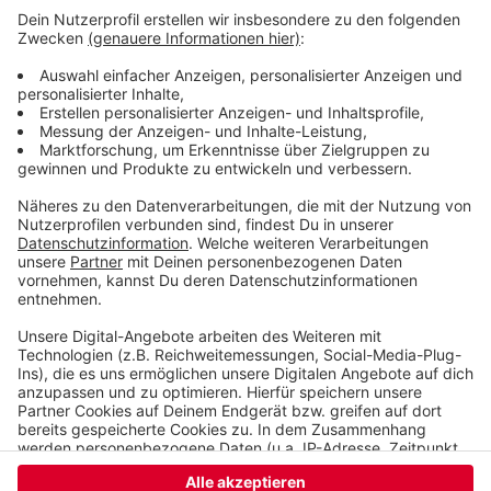
Wie wird euer Jahresstart 2024? Macht euch keine
Sorgen, alles wird gut! Auf rauer See braucht man
einen erfahrenen Kapitän, der einen in den sicheren
Hafen der guten Laune schippert. Atzes Mantra für ein
glückliches Leben: "Lass' mich mal machen." Also volle
Kraft voraus und viel Spaß bei Atze Schröders
Kaltstart 24.
Anzeige
Anzeige
Anzeige