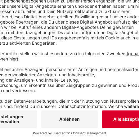
Comedy
Atze Schröders Kaltstart 24: 
Anzeige
Wie wird euer Jahresstart 2024? Macht euch keine So
braucht man einen erfahrenen Kapitän, der einen in 
schippert. Atzes Mantra für ein glückliches Leben: "
voraus und viel Spaß bei Atze Schröders Kaltstart 24
Anzeige