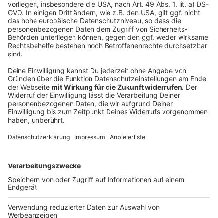
Anzeige
"Das Phänomen Ghosting kann mit hohen betrieblichen
Kosten verbunden sein, da nicht nur bereits in den
Rekrutierungsprozess geflossene Investitionen
verloren gehen", erklärte IAB-Forscherin Barbara
Schwengler. Die Analyse beruht auf Daten des IAB-
Betriebspanels, einer regelmäßigen, repräsentativen
Betriebsbefragung.
Anzeige
Anzeige