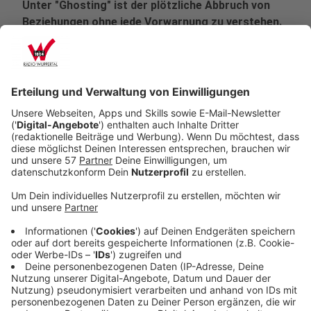
Unter "Ghosting" ist der plötzliche Abbruch von
Beziehungen ohne jede Vorwarnung zu verstehen.
Auch bei Ausbildungsplätzen ist das Phänomen
inzwischen ein Problem - Bewerber sind einfach
mal weg.
Veröffentlicht:
Montag, 31.03.2025 12:45
Anzeige
"Ghosting" bei Auszubildenden - also das
Nichtantreten einer vereinbarten oder in Aussicht
gestellten Ausbildungsstelle - wird für mehr Betriebe
zum Problem. 2023 habe bereits jeder vierte befragte
Betrieb darüber berichtet, dass geeignete Bewerber
einfach abspringen, teilte
das Institut für
Arbeitsmarkt- und Berufsforschung (IAB)
mit. Größtes
Problem bei der Besetzung von Lehrstellen sei aber,