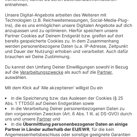
Absprünge von Bewerbern besonders häufig als einen
der Gründe für die Nichtbesetzung von
Ausbildungsplätzen nennen. Aber auch 28 Prozent der
Kleinstbetriebe mit weniger als zehn Beschäftigten
hätten mit dem Phänomen zu tun. 2013 seien es noch
19 Prozent gewesen.
Anzeige
©
picture alliance/dpa | Rolf Vennenbernd
Überall in Deutschland werden Auszubildende gesucht.
Allerdings kommt es mittlerweile zu großen
Problemen bei der Besetzung der Azubi-Plätze.
Anzeige
Hohe betriebliche Kosten eine Konsequenz