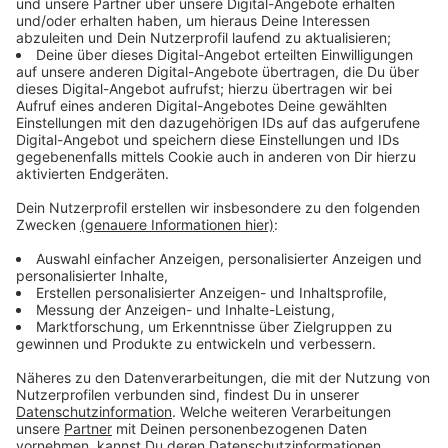
dass nicht ausreichend geeignete Bewerber zur
Verfügung stehen. 51 Prozent der Betriebe hätten
2023 nicht alle Ausbildungsplätze besetzen können.
Anzeige
Groß- und Kleinbetriebe betroffen
Anzeige
"Die bereits aus dem Mangel an Bewerbungen
entstandene Problematik wird dadurch weiter
verschärft und dürfte die betrieblichen
Handlungsmöglichkeiten bei der Besetzung von
Ausbildungsplätzen teils deutlich einschränken", sagte
IAB-Forscherin Ute Leber zum Thema "Ghosting".
Großbetriebe mit 500 und mehr Beschäftigten würden