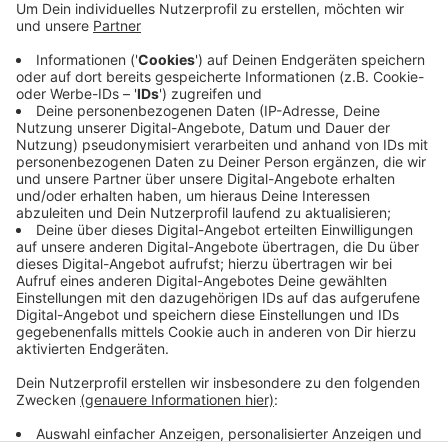
Voraussetzung: Fachoberschulreife (Mittlere
Reife). Gute Deutschkenntnisse in Wort und
Schrift.
Interessenten wenden sich bitte an die Agentur für
Arbeit Solingen-Wuppertal, erreichbar unter der
Tel. Nr. 0800/ 4 5555 20
Veröffentlicht:
Dienstag, 04.06.2019 11:18
Anzeige
Anzeige