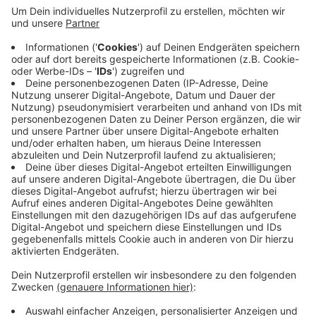
Bislang stehe das hier nicht an, sagt Wuppertals
Sozialdezernent Stefan Kühn. Das sei ein
drastisches weiteres Mittel, um soziale Kontakte
zu reduzieren. Die Stadt schließt aus, so ein
Modell einzuführen, ohne das das bundesweit gilt.
Eine Insellösung nur in einer Stadt würde auch nur
wenig bringen, meint Kühn. Die Stadt ist aber
darauf vorbereitet, falls ein landes- oder
bundesweites Ausgehverbot kommen sollte.
Veröffentlicht:
Mittwoch, 18.03.2020 14:51
Anzeige
Anzeige