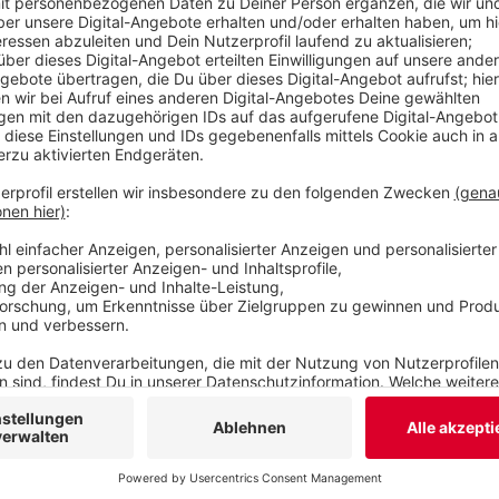
zweithöchsten Gebühren für die Außengastronomi
100.000 Menschen, nur in Bonn sind sie noch höhe
zu ihrem
RegionalRadar
hinzugefügt, in dem sie v
Wuppertal, Solingen und Remscheid mit dem land
vergleicht.
Veröffentlicht:
Dienstag, 23.06.2026 14:36
Anzeige