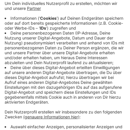
Dort entstehen Modulbauten, die zuerst vom
Gymnasium genutzt werden sollen, danach aber
auch noch von anderen Schulen genutzt werden
könnten. Laut Stadt hat das Bauunternehmen auf
der Hardt nach statischen Berechnungen
festgestellt, dass die Arbeiten umfangreicher sind
als gedacht. Zuletzt hieß es, die Ersatzunterkunft
werde kommenden Sommer fertig.
Veröffentlicht:
Donnerstag, 16.02.2023 12:22
Anzeige
Anzeige