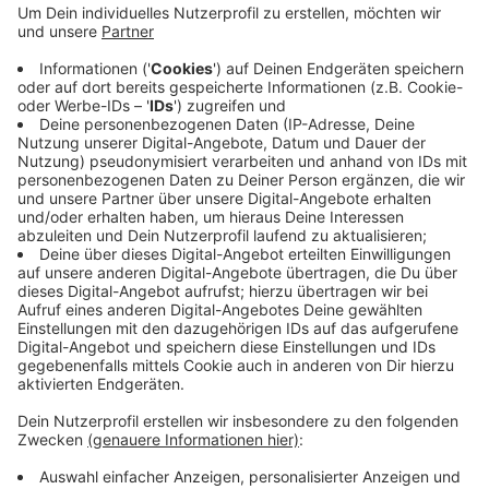
Wupper", die für Wuppertal, Solingen und
Remscheid zuständig ist. Im Rahmen der
sogenannten "UN-Dekade Biologische Vielfalt"
wurde das Netzwerk jetzt von einer Jury
ausgezeichnet. Die Vereinten Nationen haben die
Jahre 2011 bis 2020 als Dekade für die Biologische
Vielfalt ausgerufen. Sie wollen dadurch den Kampf
gegen das Artensterben unterstützen.
Veröffentlicht:
Mittwoch, 23.10.2019 15:27
Anzeige
Anzeige