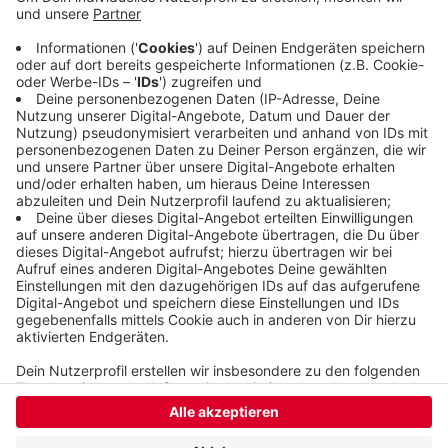
zurückgeschleudert. Dabei überschlug sich der
Wagen und blieb auf dem Dach liegen. Aber die 48
Jahre alte Fahrerin hat laut Polizei Glück gehabt
und wurde nur leicht verletzt. Bei dem Unfall ist ein
Schaden von mehreren Tausend Euro entstanden.
Veröffentlicht:
Freitag, 19.12.2025 13:45
Anzeige
Anzeige
Anzeige