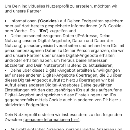
Die Taten spielten sich alle in der Nacht vom 13.
auf den 14. Mai entlang der Langerfelder und
Schwelmer Straße sowie einiger Seitenstraßen ab.
Aufgrund der räumlichen und zeitlichen Nähe
könnten die Taten zusammenhängen, heißt es von
der Polizei. In einem Fall wurden drei männliche
Jugendliche im Alter von 15 oder 16 Jahren
beobachtet. Sie trugen dunkle Kleidung und hatten
einen dunklen Teint. Wer Hinweise hat, soll die
Polizei unter der Nummer 284-0 anrufen.
Veröffentlicht:
Dienstag, 31.05.2022 10:05
Anzeige