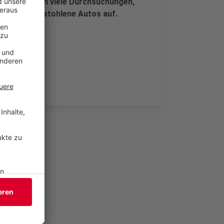
ll vorgestern viele Durchsuchungen,
tmaßlich gestohlene Autos auf.