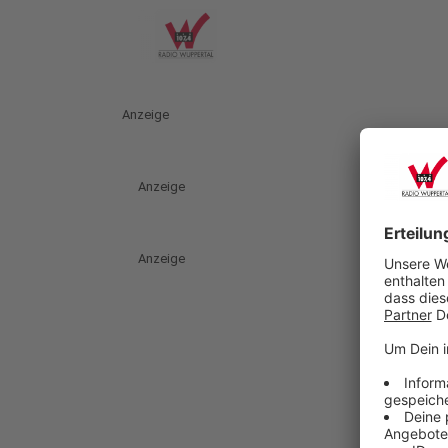
Anzeige
Anzeige
Anzeige