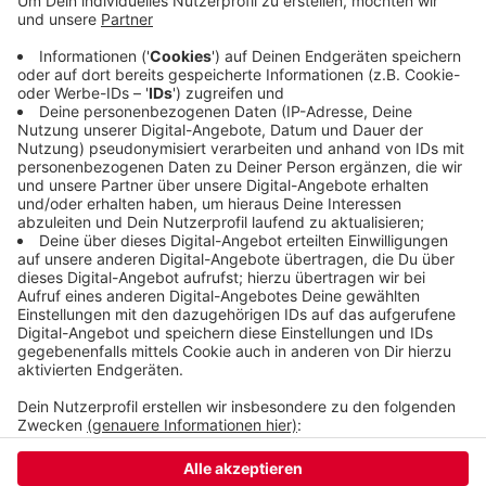
griffen dann auf ein daneben stehendes Auto über.
Der Täter lief zu Fuß Richtung Briller Straße weg.
Das ganze trug sich kurz nach Mitternacht zu. Die
Polizei ermittelt und hofft auf weitere Hinweise
von Zeuginnen und Zeugen.
Veröffentlicht:
Freitag, 28.10.2022 16:15
Anzeige
Anzeige
Anzeige