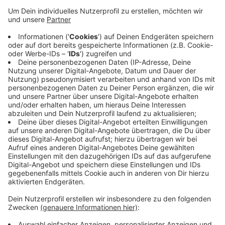
auch beim regulären Sperrmüll steht deutlich mehr
an der Straße als gewohnt. AWG-Chef Martin
Bickenbach bittet die Menschen, mit dem
Entrümpeln zu warten, bis die Krise vorbei ist.
Auch die AWG arbeite am Limit und tue alles, damit
die Müllabfuhr wie gewohnt erfolgen kann. Da
seien übergroße Sperrmüllmengen nicht hilfreich.
Außerdem würden viele Menschen Dinge an die
Straße stellen, die dort nicht hingehören. Das
mache zusätzliche Arbeit.
Veröffentlicht:
Freitag, 27.03.2020 05:43
Anzeige